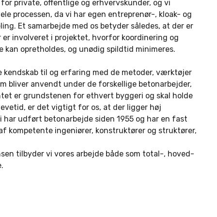
 for private, offentlige og erhvervskunder, og vi
ele processen, da vi har egen entreprenør-, kloak- og
ng. Et samarbejde med os betyder således, at der er
 er involveret i projektet, hvorfor koordinering og
re kan opretholdes, og unødig spildtid minimeres.
e kendskab til og erfaring med de metoder, værktøjer
om bliver anvendt under de forskellige betonarbejder,
et er grundstenen for ethvert byggeri og skal holde
evetid, er det vigtigt for os, at der ligger høj
i har udført betonarbejde siden 1955 og har en fast
af kompetente i
ngen
i
ører, konstruktører og
struktører,
sen tilbyder vi vores arbejde både som total-, hoved-
.