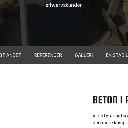
erhvervskunder.
NDT ANDET
REFERENCER
GALLERI
EN STABI
BETON I
Vi udfører betona
den mere kompli