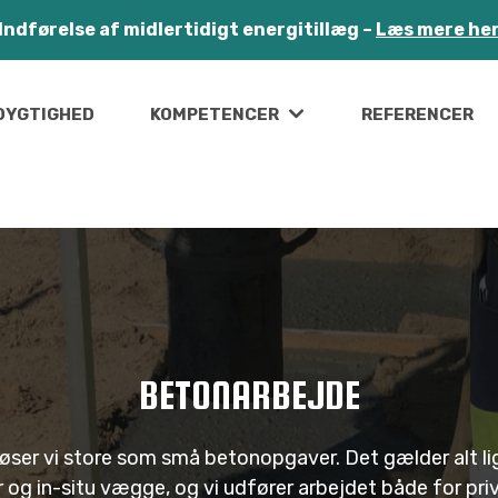
Indførelse af midlertidigt energitillæg –
Læs mere he
DYGTIGHED
KOMPETENCER
REFERENCER
BETONARBEJDE
øser vi store som små betonopgaver. Det gælder alt li
 og in-situ vægge, og vi udfører arbejdet både for priv