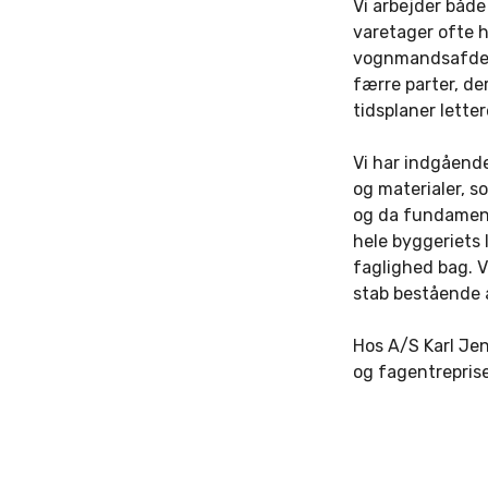
Vi arbejder både
varetager ofte h
vognmandsafdeli
færre parter, der
tidsplaner lette
Vi har indgåend
og materialer, s
og da fundament
hele byggeriets l
faglighed bag. V
stab bestående 
Hos A/S Karl Jen
og fagentreprise