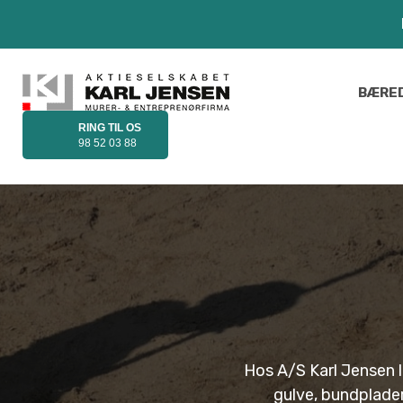
BÆRE
RING TIL OS
98 52 03 88
Hos A/S Karl Jensen l
gulve, bundplader