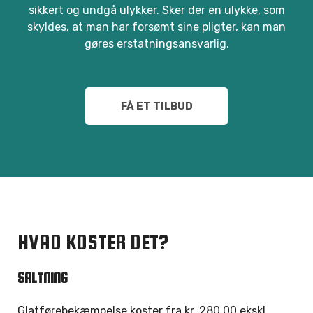
sikkert og undgå ulykker. Sker der en ulykke, som
skyldes, at man har forsømt sine pligter, kan man
gøres erstatningsansvarlig.
FÅ ET TILBUD
HVAD KOSTER DET?
SALTNING
Glatførebekæmpelse koster fra kr. 280,00 ekskl.