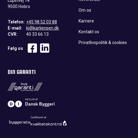
Lupinvej 14
9500 Hobro
Om os
Karriere
Telefon:
+45 98 52 03 88
E-mail:
kj@karljensen.dk
Kontakt os
CVR:
40 33 66 13
Privatlivspolitik & cookies
Følg os
DIN GARANTI