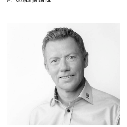
dtt@karljensen.dk