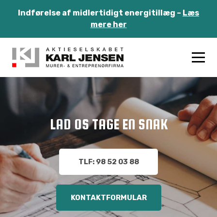
Indførelse af midlertidigt energitillæg –
Læs
mere her
LAD OS TAGE EN SNAK
TLF: 98 52 03 88
KONTAKTFORMULAR