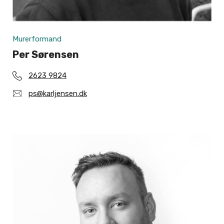
Murerformand
Per Sørensen
2623 9824
ps@karljensen.dk