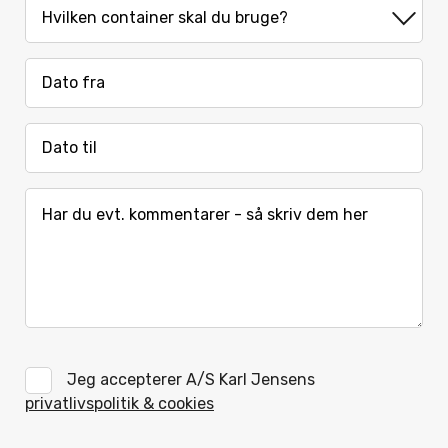
MM
sla
DD
sla
MM
YY
sla
DD
sla
YY
Jeg accepterer A/S Karl Jensens
privatlivspolitik & cookies