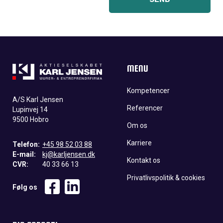
MENU
Kompetencer
A/S Karl Jensen
Referencer
Lupinvej 14
9500 Hobro
Om os
Karriere
Telefon:
+45 98 52 03 88
E-mail:
kj@karljensen.dk
Kontakt os
CVR:
40 33 66 13
Privatlivspolitik & cookies
Følg os