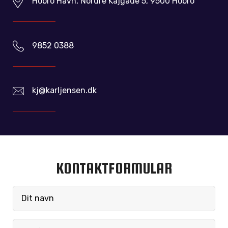
Hobro Havn, Nordre Kajgade 5, 9500 Hobro
9852 0388
kj@karljensen.dk
KONTAKTFORMULAR